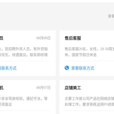
查
员
08月08日
售后客服
业，现招聘外贸人员，有外贸销
售后客服20名，女性，20-30
者优先，待遇面议。联系郭经理
休，国家节假日休息
看联系方式
查看联系方式
机
08月07日
店铺美工
车安全驾驶经验，遵纪守法，管
主要工作是公司产品在网络店
薪资面议
处理工作，要求熟练运用PS修图
作时间每天8小时，待遇优厚。