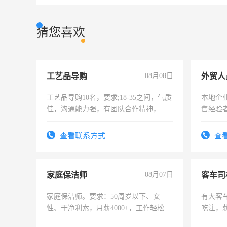
猜您喜欢
工艺品导购
08月08日
外贸人
工艺品导购10名，要求;18-35之间，气质
本地企
佳，沟通能力强，有团队合作精神，有
售经验
上进心，有工作经验者优先！
查看联系方式
查
家庭保洁师
08月07日
客车司
家庭保洁师。要求：50周岁以下、女
有大客
性、干净利索，月薪4000+，工作轻松，
吃注，
时间灵活，不需坐班，适合宝妈、全职