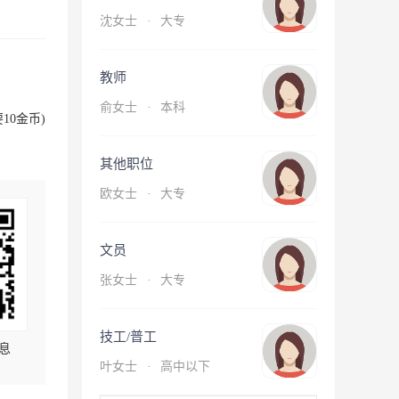
沈女士
·
大专
教师
俞女士
·
本科
10金币)
其他职位
欧女士
·
大专
文员
张女士
·
大专
技工/普工
息
叶女士
·
高中以下