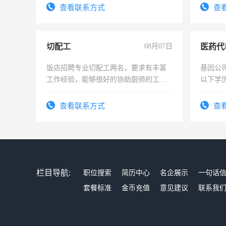
太太等。
查看联系方式
查
切配工
08月07日
医药代
饭店招聘专业切配工两名，要求有丰富
基因公
工作经验，能够很好的协助厨师的工
以下学历
作。包吃住，每月有公休，工资3500-
可，需
4500。
表或者
查看联系方式
查
交五险
栏目导航:
职位搜索
简历中心
名企展示
一句话
套餐标准
金币充值
意见建议
联系我