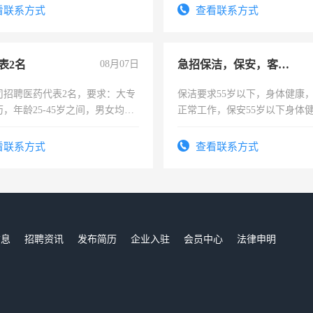
看联系方式
查看联系方式
表2名
08月07日
急招保洁，保安，客服，工程
司招聘医药代表2名，要求：大专
保洁要求55岁以下，身体健康
，年龄25-45岁之间，男女均
正常工作，保安55岁以下身体
要具有营销经验，从事过医药代
责任心形象端庄，遵纪守法，
有医学资质的优先，底薪+绩效，
录，客服要求45岁以下高中以
看联系方式
查看联系方式
。
懂电脑工作认真，性格开朗有
能力，工程，懂水电维修。
信息
招聘资讯
发布简历
企业入驻
会员中心
法律申明
们