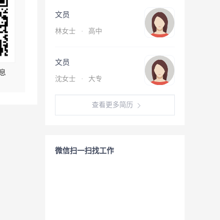
文员
林女士
·
高中
文员
息
沈女士
·
大专
查看更多简历
微信扫一扫找工作