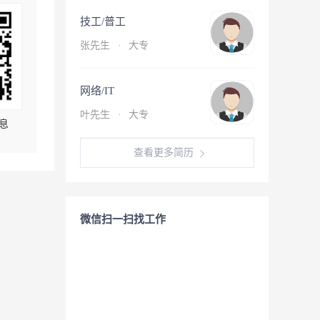
技工/普工
张先生
·
大专
网络/IT
叶先生
·
大专
息
查看更多简历
微信扫一扫找工作