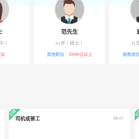
士
范先生
中
41岁
硕士
31
面议
其他职位
20000元以上
销售岗
司机或普工
08-07