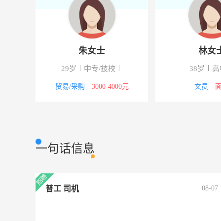
朱女士
林女
29岁
中专/技校
38岁
高
00元
贸易/采购
3000-4000元
文员
一句话信息
普工 司机
08-07