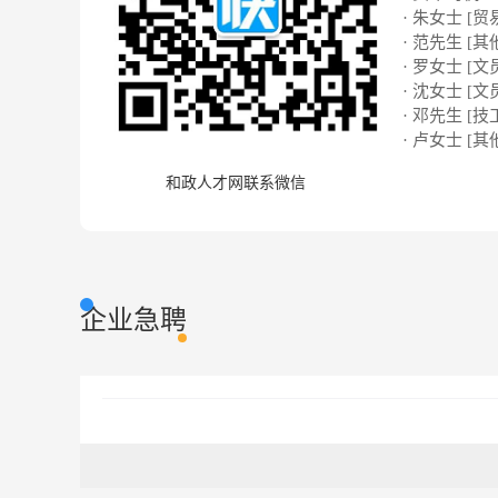
· 朱女士 [贸
· 范先生 [其
· 罗女士 [文
· 沈女士 [文
· 邓先生 [技
· 卢女士 [其
和政人才网联系微信
企业急聘