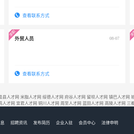
查看联系方式
外贸人员
08-07
查看联系方式
佳县人才网
米脂人才网
绥德人才网
府谷人才网
留坝人才网
镇巴人才网
鸡人才网
宜君人才网
铜川人才网
周至人才网
蓝田人才网
高陵人才网
三
信息
招聘资讯
发布简历
企业入驻
会员中心
法律申明
们